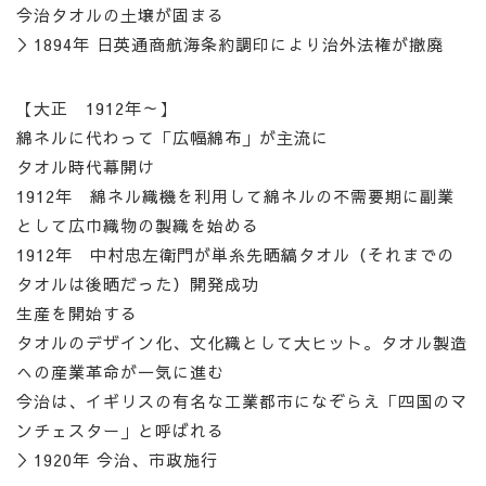
今治タオルの土壌が固まる
＞1894年 日英通商航海条約調印により治外法権が撤廃
【大正 1912年～】
綿ネルに代わって「広幅綿布」が主流に
タオル時代幕開け
1912年 綿ネル織機を利用して綿ネルの不需要期に副業
として広巾織物の製織を始める
1912年 中村忠左衛門が単糸先晒縞タオル（それまでの
タオルは後晒だった）開発成功
生産を開始する
タオルのデザイン化、文化織として大ヒット。タオル製造
への産業革命が一気に進む
今治は、イギリスの有名な工業都市になぞらえ「四国のマ
ンチェスター」と呼ばれる
＞1920年 今治、市政施行