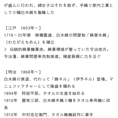
が盛んに行われ、婦女子はそれを紡ぎ、手織り家内工業と
して小幅白木綿を製織した
【江戸 1603年～】
1716～35年頃 柳瀬義達、白木綿の問屋制「綿替木綿」
（わたがえもめん）を確立
＞ 伝統的綿業機業地、綿業環境が整っていた今治地方。
今治藩、綿業問屋専売制推進。殖産振興に力を注ぐ
【明治 1868年～】
白木綿の衰退、代わって「綿ネル」（伊予ネル）登場。マ
ニュファクチャーとして隆盛を極める
1894年 阿部平助、タオルの生産を始める
1910年 麓常三郎、白木綿手織り機をタオル専用機に改
良
1910年 中村忠左衛門、タオル織機試作に着手