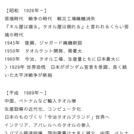
【昭和 1926年～】
苦境時代 戦争の時代 戦災工場織機消失
『ネル屋は寝る。タオル屋は倒れる』と言われるくらい苦
境の時代
1945年 復興、ジャガード織機新設
1950年 タオルケット開発、需要大
1960年 今治、タオル工場、生産量ともに日本最大に
＞1929年 世界恐慌 日本がポツダム宣言を受諾、長く続
いた太平洋戦争が終結
【平成 1989年～】
中国、ベトナムなど輸入タオル増
生産設備の近代化、コンピュータ化
日本のものづくり「今治タオルブランド」世界へ
インテリア、アパレルへのタオルの参入
＞バブル経済崩壊、国内需要は大きく減少、中国、ベトナ