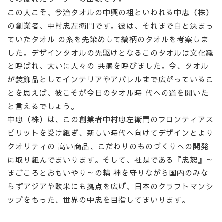
この人こそ、今治タオルの中興の祖といわれる中忠（株）
の創業者、中村忠左衛門です。彼は、それまで白と決まっ
ていたタオル の糸を先染めして縞柄のタオルを考案しま
した。デザインタオルの先駆けとなるこのタオルは文化織
と呼ばれ、大いに人々の 共感を呼びました。今、タオル
が装飾品としてインテリアやアパレルまで広がっているこ
とを思えば、彼こそが今日のタオル時 代への道を開いた
と言えるでしょう。
中忠（株）は、この創業者中村忠左衛門のフロンティアス
ピリットを受け継ぎ、新しい時代へ向けてデザインとより
クオリティの 高い商品、こだわりのものづくりへの開発
に取り組んでまいります。そして、社是である『忠恕』～
まごころとおもいやり～の精 神を守りながら国内のみな
らずアジアや欧米にも拠点を広げ、日本のクラフトマンシ
ップをもった、世界の中忠を目指してまいります。