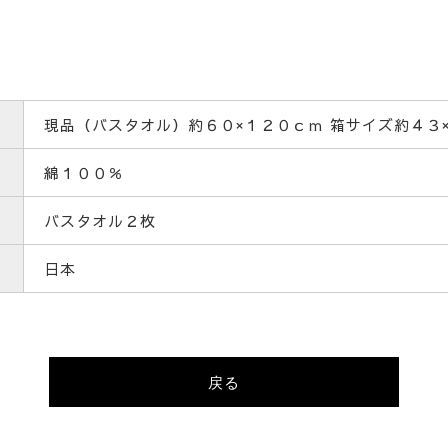
現品（バスタオル）約６０×１２０ｃｍ 箱サイズ約４３
綿１００％
バスタオル２枚
日本
戻る