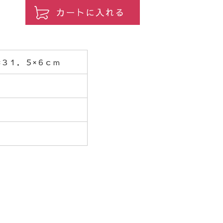
×３１．５×６ｃｍ