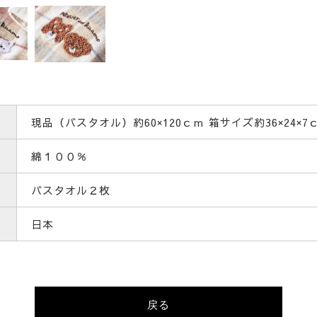
現品（バスタオル）約60×120ｃｍ 箱サイズ約36×24×7
綿１００％
バスタオル２枚
日本
戻る