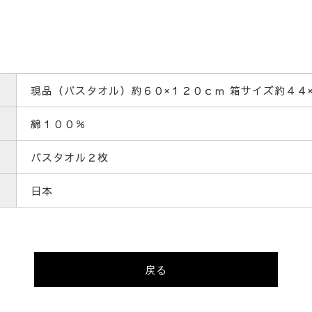
現品（バスタオル）約６０×１２０ｃｍ 箱サイズ約４４
綿１００％
バスタオル２枚
日本
戻る