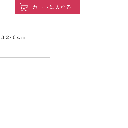
×３２×６ｃｍ