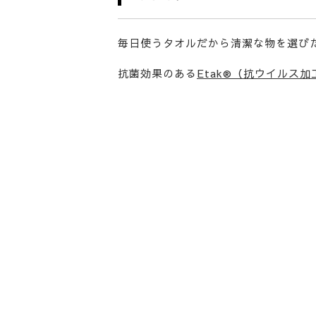
毎日使うタオルだから清潔な物を選び
抗菌効果のある
Etak®（抗ウイルス加